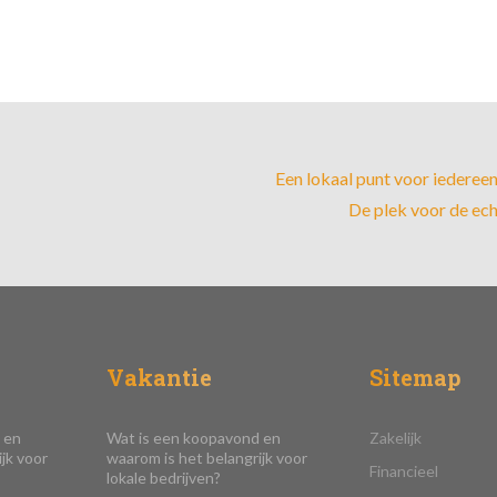
Een lokaal punt voor iedereen 
De plek voor de ec
Vakantie
Sitemap
 en
Wat is een koopavond en
Zakelijk
jk voor
waarom is het belangrijk voor
Financieel
lokale bedrijven?