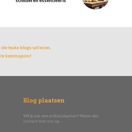
schilderen essentieel is
die leuke blogs wil lezen.
hte kennisspons!
Blog plaatsen
Wil jij ook een artikel plaatsen? Neem dan
contact met ons op.