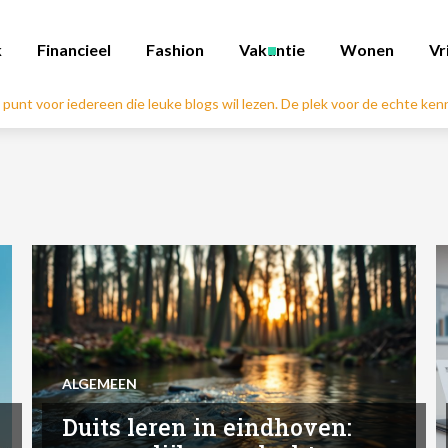
k
Financieel
Fashion
Vakantie
Wonen
Vr
l punt voor iedereen die leuke blogs wil lezen. De plek voor de echte ke
ALGEMEEN
Duits leren in eindhoven: