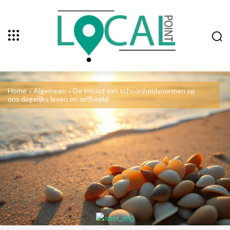
Home
Algemeen
De impact van schoonheidsnormen op
ons dagelijks leven en zelfbeeld