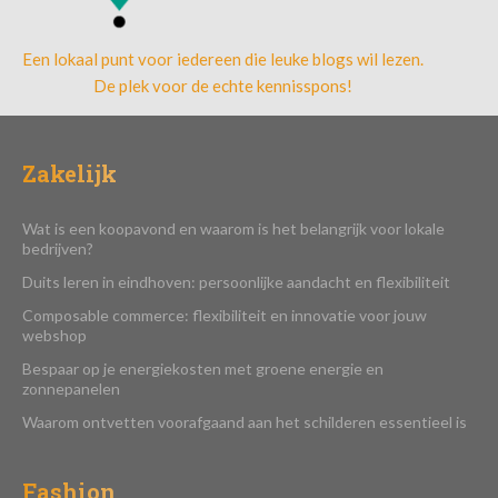
Een lokaal punt voor iedereen die leuke blogs wil lezen.
De plek voor de echte kennisspons!
Zakelijk
Wat is een koopavond en waarom is het belangrijk voor lokale
bedrijven?
Duits leren in eindhoven: persoonlijke aandacht en flexibiliteit
Composable commerce: flexibiliteit en innovatie voor jouw
webshop
Bespaar op je energiekosten met groene energie en
zonnepanelen
Waarom ontvetten voorafgaand aan het schilderen essentieel is
Fashion