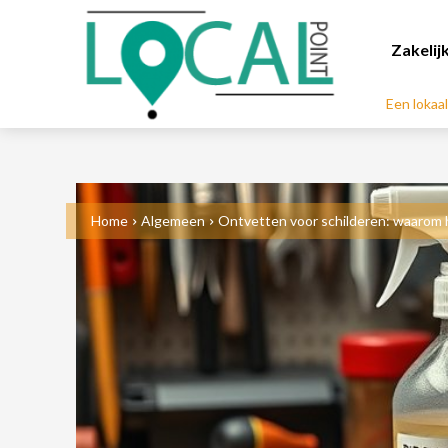
Zakelij
Een lokaa
Home
Algemeen
Ontvetten voor schilderen: waarom het