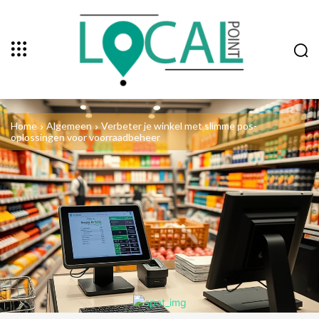
Home
Algemeen
Verbeter je winkel met slimme pos-
oplossingen voor voorraadbeheer