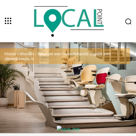
Home
Wonen
Waarom een tweedehands traplift een
slimme keuze is