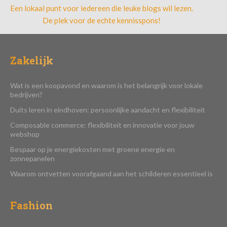
Een lokaal punt voor iedereen die leuke blogs wil lezen.
De plek voor de echte kennisspons!
Zakelijk
Wat is een koopavond en waarom is het belangrijk voor lokale
bedrijven?
Duits leren in eindhoven: persoonlijke aandacht en flexibiliteit
Composable commerce: flexibiliteit en innovatie voor jouw
webshop
Bespaar op je energiekosten met groene energie en
zonnepanelen
Waarom ontvetten voorafgaand aan het schilderen essentieel is
Fashion