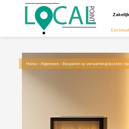
Zakelij
Een lokaa
Home
Algemeen
Besparen op verwarmingskosten: tip