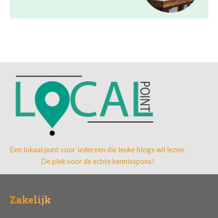
Een lokaal punt voor iedereen die leuke blogs wil lezen.
De plek voor de echte kennisspons!
Zakelijk