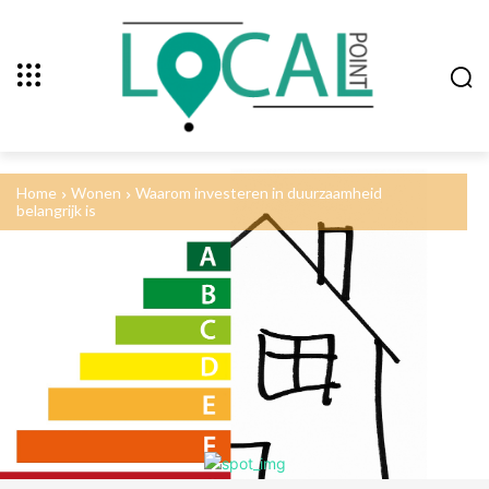
Home
Wonen
Waarom investeren in duurzaamheid
belangrijk is