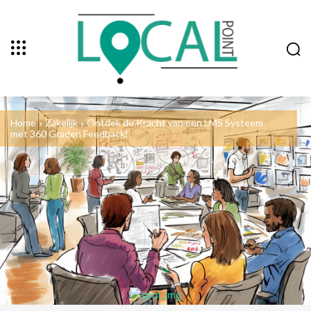
Home
Zakelijk
Ontdek de Kracht van een LMS Systeem
met 360 Graden Feedback!