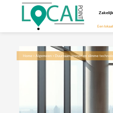
Zakelij
Een lokaa
Home
Algemeen
Duurzaam wonen en slimme technolog