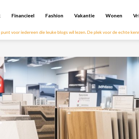
k
Financieel
Fashion
Vakantie
Wonen
Vr
l punt voor iedereen die leuke blogs wil lezen. De plek voor de echte ke