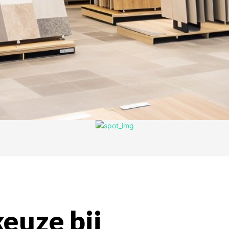
euze bij