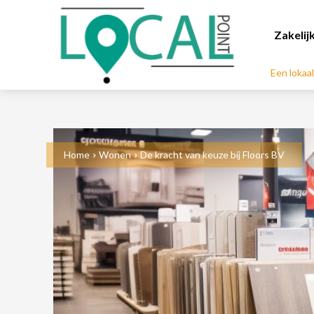
Zakelij
Een lokaa
Home
Wonen
De kracht van keuze bij Floors BV