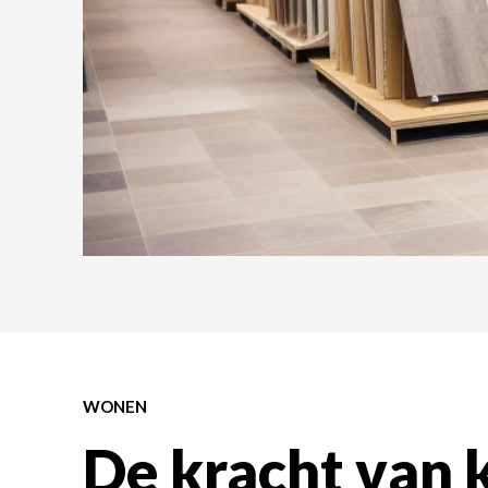
WONEN
De kracht van k