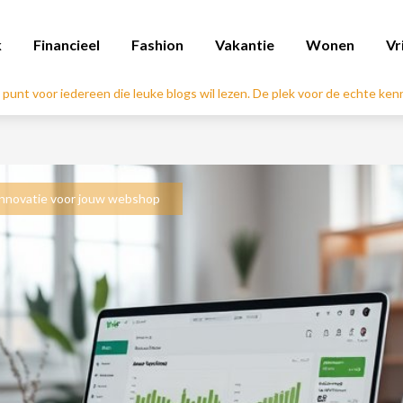
k
Financieel
Fashion
Vakantie
Wonen
Vr
l punt voor iedereen die leuke blogs wil lezen. De plek voor de echte ke
 innovatie voor jouw webshop