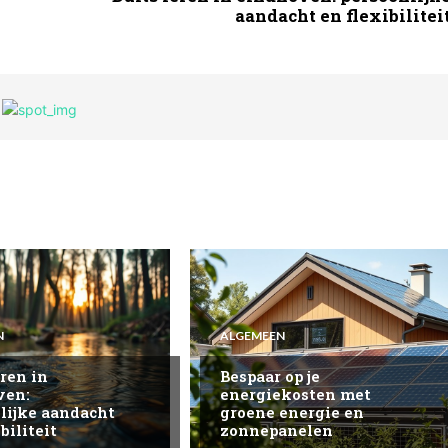
aandacht en flexibilitei
N
ALGEMEEN
eren in
Bespaar op je
ven:
energiekosten met
lijke aandacht
groene energie en
biliteit
zonnepanelen