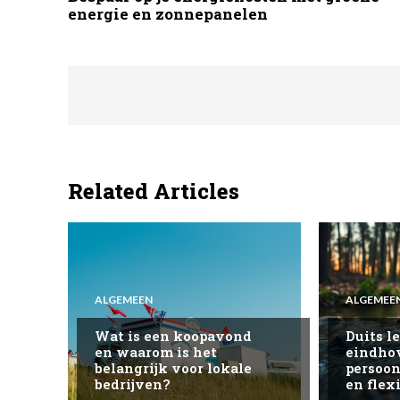
energie en zonnepanelen
Related Articles
ALGEMEEN
ALGEMEE
Wat is een koopavond
Duits l
en waarom is het
eindho
belangrijk voor lokale
persoon
bedrijven?
en flexi