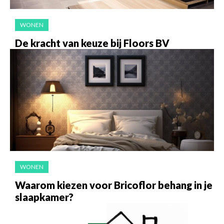
WONEN
De kracht van keuze bij Floors BV
WONEN
Waarom kiezen voor Bricoflor behang in je
slaapkamer?