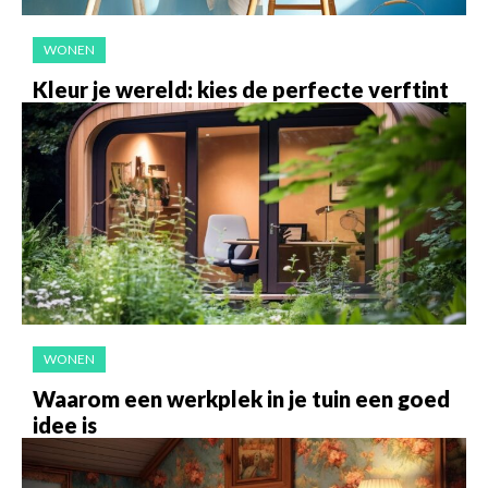
WONEN
Kleur je wereld: kies de perfecte verftint
WONEN
Waarom een werkplek in je tuin een goed
idee is