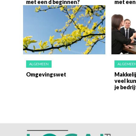
met een d beginnen?
met een
ALGEMEEN
ALGEMEE
Omgevingswet
Makkelij
veel ku
je bedrij