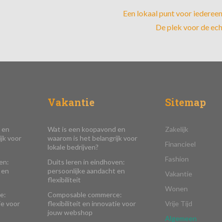
Een lokaal punt voor iedereen 
De plek voor de ec
Vakantie
Sitemap
 en
Wat is een koopavond en
Zakelijk
jk voor
waarom is het belangrijk voor
Financieel
lokale bedrijven?
Fashion
en:
Duits leren in eindhoven:
 en
persoonlijke aandacht en
Vakantie
flexibiliteit
Wonen
e:
Composable commerce:
ie voor
flexibiliteit en innovatie voor
Vrije Tijd
jouw webshop
Algemeen