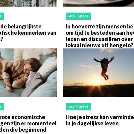
N
ALGEMEEN
 de belangrijkste
In hoeverre zijn mensen be
fische kenmerken van
om tijd te besteden aan he
k?
lezen en discussiëren over
lokaal nieuws uit hengelo?
N
ALGEMEEN
rote economische
Hoe je stress kan vermind
ngen zijn er momenteel
in je dagelijkse leven
nden die beginnend