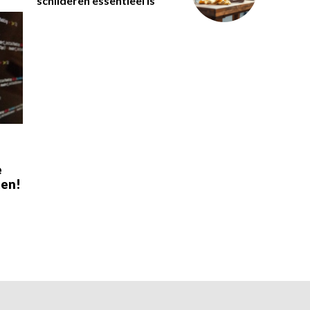
schilderen essentieel is
e
ten!