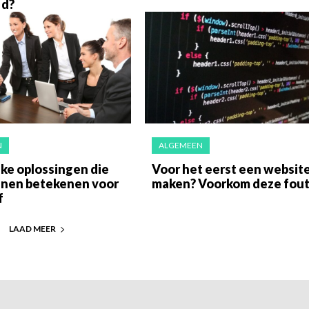
 d?
N
ALGEMEEN
ke oplossingen die
Voor het eerst een websit
nnen betekenen voor
maken? Voorkom deze fou
f
LAAD MEER