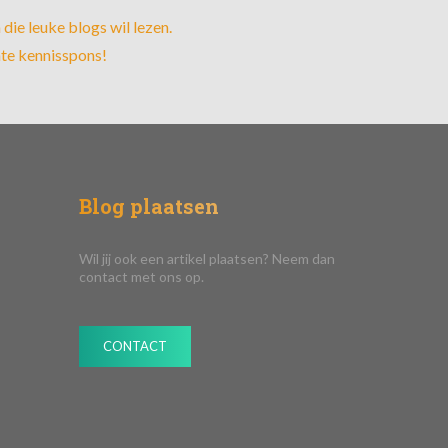
die leuke blogs wil lezen.
hte kennisspons!
Blog plaatsen
Wil jij ook een artikel plaatsen? Neem dan
contact met ons op.
CONTACT