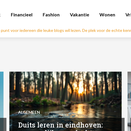
k
Financieel
Fashion
Vakantie
Wonen
Vr
l punt voor iedereen die leuke blogs wil lezen. De plek voor de echte ke
ALGEMEEN
Duits leren in eindhoven: