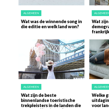
ALGEMEEN
ALGEMEE
Wat was de winnende song in
Wat zijn
die editie en welk land won?
demogra
frankrij
ALGEMEEN
ALGEMEE
Wat zijn de beste
Welke g
binnenlandse toeristische
uitdagi
trekpleisters in de landen die
voor la