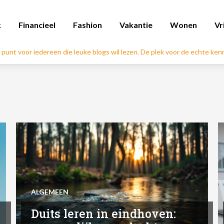
k
Financieel
Fashion
Vakantie
Wonen
Vr
l punt voor iedereen die leuke blogs wil lezen. De plek voor de echte ke
ALGEMEEN
Duits leren in eindhoven: