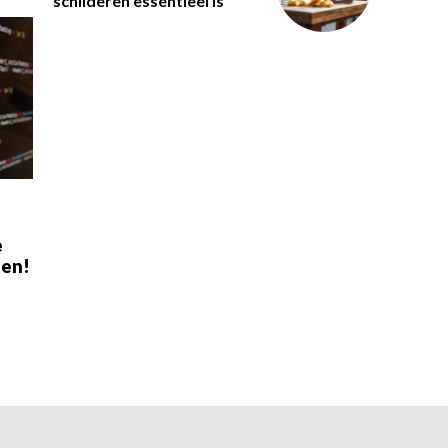
schilderen essentieel is
e
ten!