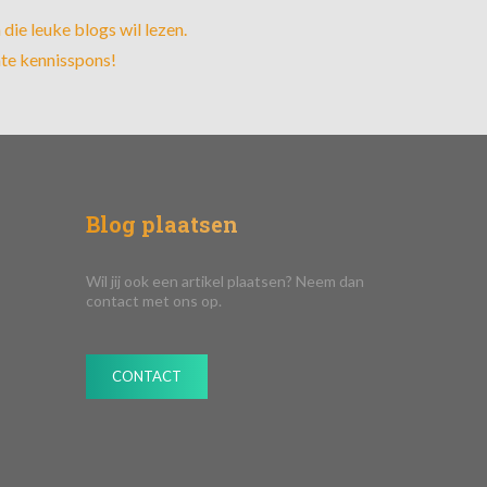
die leuke blogs wil lezen.
hte kennisspons!
Blog plaatsen
Wil jij ook een artikel plaatsen? Neem dan
contact met ons op.
CONTACT