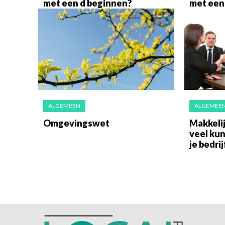
met een d beginnen?
met een
ALGEMEEN
ALGEMEE
Omgevingswet
Makkelij
veel ku
je bedrij