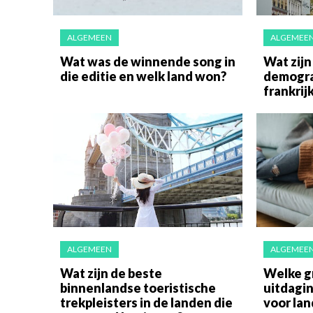
ALGEMEEN
ALGEMEE
Wat was de winnende song in
Wat zijn
die editie en welk land won?
demogra
frankrij
ALGEMEEN
ALGEMEE
Wat zijn de beste
Welke g
binnenlandse toeristische
uitdagi
trekpleisters in de landen die
voor la