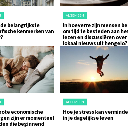
N
ALGEMEEN
 de belangrijkste
In hoeverre zijn mensen be
fische kenmerken van
om tijd te besteden aan he
k?
lezen en discussiëren over
lokaal nieuws uit hengelo?
N
ALGEMEEN
rote economische
Hoe je stress kan vermind
ngen zijn er momenteel
in je dagelijkse leven
nden die beginnend