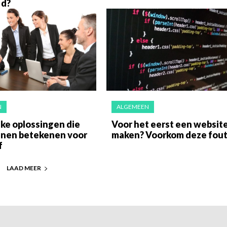
 d?
N
ALGEMEEN
ke oplossingen die
Voor het eerst een websit
nnen betekenen voor
maken? Voorkom deze fou
f
LAAD MEER