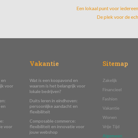
Een lokaal punt voor iedereen 
De plek voor de ec
Vakantie
Sitemap
 en
Wat is een koopavond en
Zakelijk
jk voor
waarom is het belangrijk voor
Financieel
lokale bedrijven?
Fashion
en:
Duits leren in eindhoven:
 en
persoonlijke aandacht en
Vakantie
flexibiliteit
Wonen
e:
Composable commerce:
ie voor
flexibiliteit en innovatie voor
Vrije Tijd
jouw webshop
Algemeen